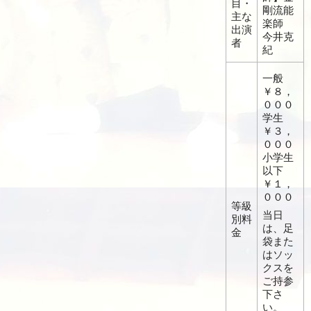
目・
剛流能
主な
楽師
出演
今井克
者
紀
一般
￥８，
０００
学生
￥３，
０００
小学生
以下
￥１，
０００
等級
当日
別料
は、足
金
袋また
はソッ
クスを
ご持参
下さ
い。