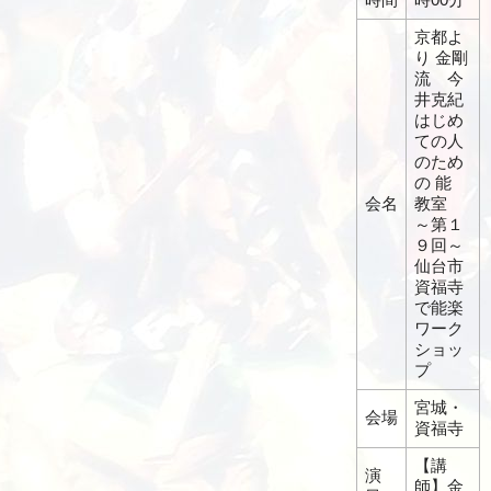
京都よ
り 金剛
流 今
井克紀
はじめ
ての人
のため
の 能
会名
教室
～第１
９回～
仙台市
資福寺
で能楽
ワーク
ショッ
プ
宮城・
会場
資福寺
【講
演
師】金