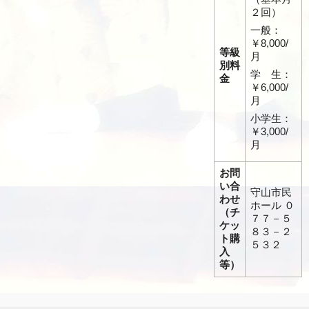
２回）
一般：
￥8,000/
等級
月
別料
学 生：
金
￥6,000/
月
小学生：
￥3,000/
月
お問
い合
守山市民
わせ
ホール ０
（チ
７７－５
ケッ
８３－２
ト購
５３２
入
等）