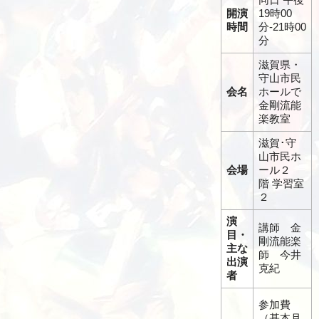
開演
19時00
時間
分-21時00
分
滋賀県・
守山市民
会名
ホールで
金剛流能
楽教室
滋賀･守
山市民ホ
会場
ール２
階 学習室
２
演
講師 金
目・
剛流能楽
主な
師 今井
出演
克紀
者
参加費
（基本月