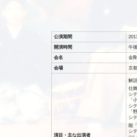
公演期間
20
開演時間
午後
会名
金
会場
京
解
仕
シテ
「
シテ
「
シテ
能
シテ
演目・主な出演者
ツレ