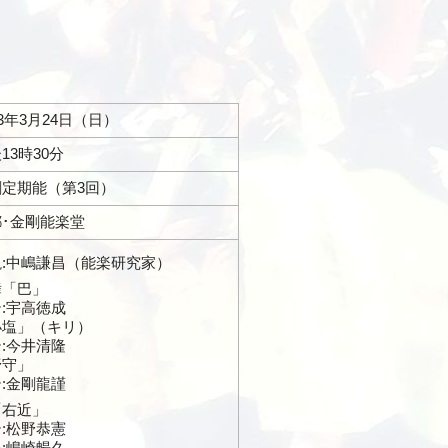
13年3月24日（日）
13時30分
剛定期能（第3回）
都･金剛能楽堂
説:中嶋謙昌（能楽研究家）
舞「巴」
:宇高徳成
小塩」（キリ）
:今井清隆
野守」
:金剛龍謹
「右近」
:松野恭憲
:嶋崎暢久