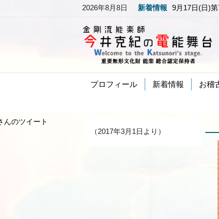
2026年8月8日
新着情報
9/21(木)N
「夕顔(ゆうが
清隆 ワキツレ
部リンク）
プロフィール
新着情報
お稽
ori1さんのツイート
（2017年3月1日より）