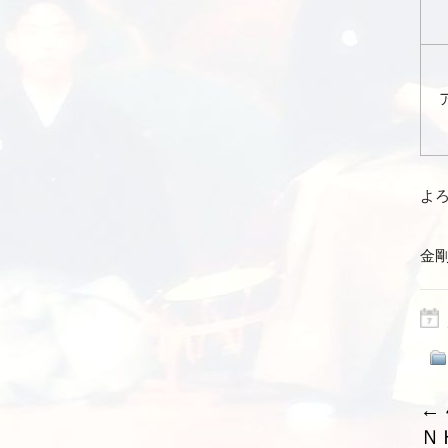
よ
金
←
Ｎ