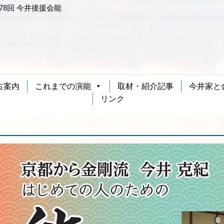
HK-FM「FM能楽堂」金剛流謡曲
お)」シテ 松野恭憲 ワキ 今井
 今井克紀 地謡 種田道一（外
古案内
これまでの演能
取材・紹介記事
今井家と
リンク