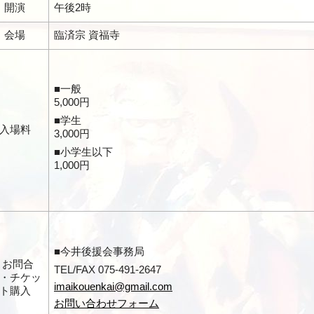
開演
午後2時
会場
臨済宗 資福寺
■一般
5,000円
■学生
入場料
3,000円
■小学生以下
1,000円
■今井後援会事務局
お問合
TEL/FAX 075-491-2647
・チケッ
imaikouenkai@gmail.com
ト購入
お問い合わせフォーム