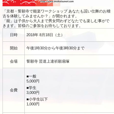
「京都・誓願寺で能楽ワークショップ あなたも謡い仕舞のお稽
古を体験してみませんか？」が開かれます。
「能」は子供から大人まで男女問わずどなたでも楽しむ事がで
きます。皆様のご参加をお待ちしております。
日時
2018年 8月18日（土）
開始
午後1時30分から午後3時30分まで
会場
誓願寺 芸道上達祈願扇塚
■一般
5,000円
■学生
会費
3,000円
■小学生以下
1,000円