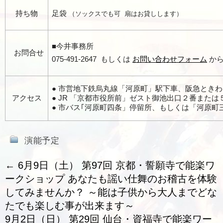
持ち物
足袋
（ソックスでも可 扇はお貸しします）
■今井事務所
お問合せ
075-491-2647 もしくは
お問い合わせフォーム
か
● 市営地下鉄烏丸線「河原町」駅下車、阪急とき
アクセス
● JR 「京都市役所前」ゼスト御池出口２番また
● 市バス｢河原町四条」停留所、もしくは「河原
演能予定
←
6月9日（土） 第97回 京都・誓願寺で能楽ワ
ークショップ あなたも謡い仕舞のお稽古を体験
してみませんか？ ～能は子供から大人までどな
たでも楽しむ事が出来ます～
9月2日（日） 第29回 仙台・資福寺で能楽ワー