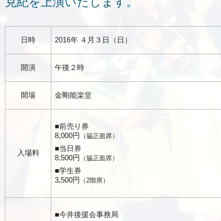
克紀を上演いたします。
日時
2016年 ４月３日（日）
開演
午後２時
開場
金剛能楽堂
■前売り券
8,000円
（脇正面席）
■当日券
入場料
8,500円
（脇正面席）
■学生券
3,500円
（2階席）
■今井後援会事務局