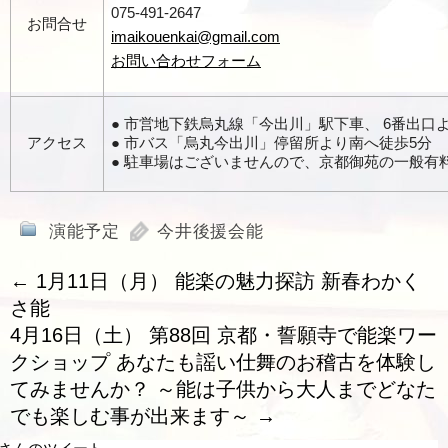
075-491-2647
お問合せ
imaikouenkai@gmail.com
お問い合わせフォーム
● 市営地下鉄烏丸線「今出川」駅下車、 6番出口
アクセス
● 市バス「烏丸今出川」停留所より南へ徒歩5分
● 駐車場はございませんので、京都御苑の一般有
演能予定
今井後援会能
←
1月11日（月） 能楽の魅力探訪 新春わかく
さ能
4月16日（土） 第88回 京都・誓願寺で能楽ワー
クショップ あなたも謡い仕舞のお稽古を体験し
てみませんか？ ～能は子供から大人までどなた
でも楽しむ事が出来ます～
→