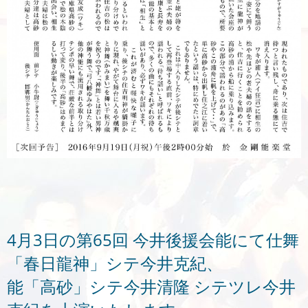
4月3日の第65回 今井後援会能にて仕舞
「春日龍神」シテ今井克紀、
能「高砂」シテ今井清隆 シテツレ今井