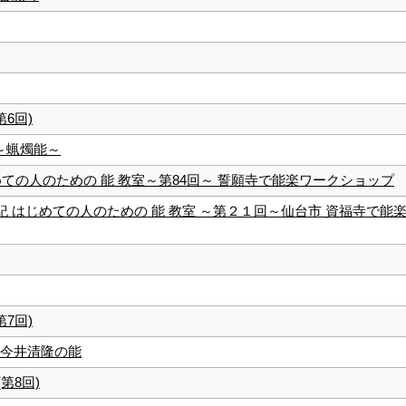
第6回)
 ～蝋燭能～
じめての人のための 能 教室～第84回～ 誓願寺で能楽ワークショップ
克紀 はじめての人のための 能 教室 ～第２１回～仙台市 資福寺で能
第7回)
流 今井清隆の能
(第8回)