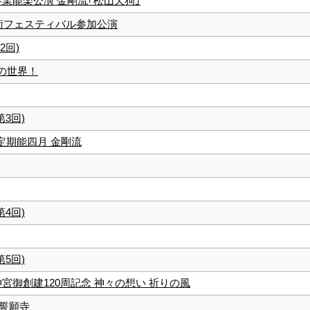
念事業能楽公演 金剛流｢松山天狗｣
都民芸術フェスティバル参加公演
2回)
能の世界！
第3回)
 定期能四月 金剛流
第4回)
第5回)
安神宮御創建120周記念 神々の想い 祈りの風
 誓願寺