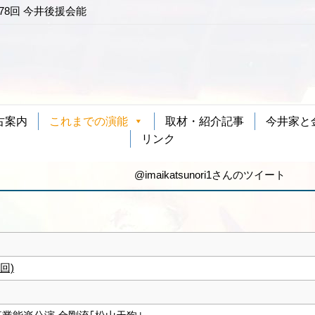
第78回 今井後援会能
古案内
これまでの演能
取材・紹介記事
今井家と
リンク
@imaikatsunori1さんのツイート
回)