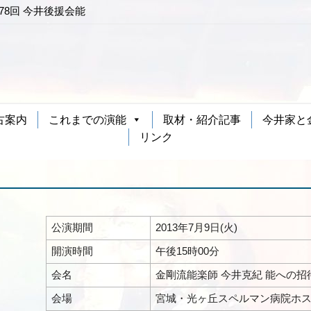
第78回 今井後援会能
古案内
これまでの演能
取材・紹介記事
今井家と
リンク
公演期間
2013年7月9日(火)
開演時間
午後15時00分
会名
金剛流能楽師 今井克紀 能への招
会場
宮城・光ヶ丘スペルマン病院ホス