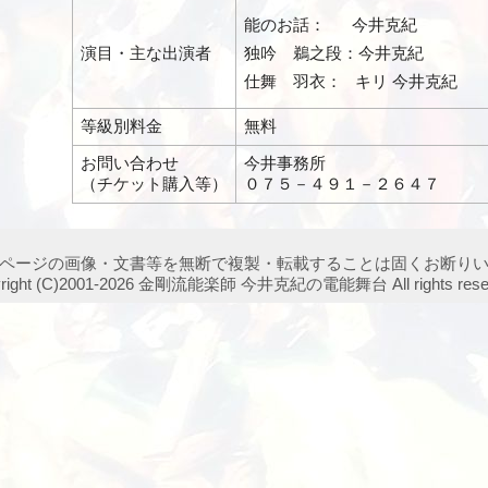
能のお話： 今井克紀
演目・主な出演者
独吟 鵜之段：今井克紀
仕舞 羽衣： キリ 今井克紀
等級別料金
無料
お問い合わせ
今井事務所
（チケット購入等）
０７５－４９１－２６４７
ページの画像・文書等を無断で複製・転載することは固くお断り
yright (C)2001-2026 金剛流能楽師 今井克紀の電能舞台 All rights reser